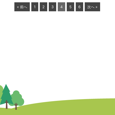
« 前へ
1
2
3
4
5
6
次へ »