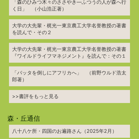
「森のひみつ木々のささやき―ふつうの人が森へ行
く日」 （小山浩正著）
大学の大先輩・梶光一東京農工大学名誉教授の著書
を読んで・その２
大学の大先輩・梶光一東京農工大学名誉教授の著書
『ワイルドライフマネジメント』を読んで：その１
「バッタを倒しにアフリカへ」 （前野ウルド浩太
郎著）
>>書評をもっと見る
森・丘通信
八十八ケ所・四国のお遍路さん（2025年2月）