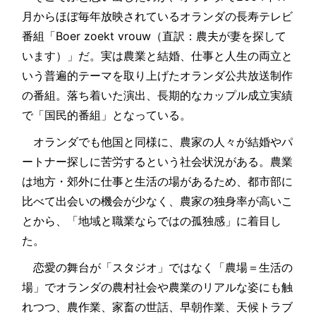
月からほぼ毎年放映されているオランダの長寿テレビ
番組「Boer zoekt vrouw（直訳：農夫が妻を探して
います）」だ。実は農業と結婚、仕事と人生の両立と
いう普遍的テーマを取り上げたオランダ公共放送制作
の番組。落ち着いた演出、長期的なカップル成立実績
で「国民的番組」となっている。
オランダでも他国と同様に、農家の人々が結婚やパ
ートナー探しに苦労するという社会状況がある。農業
は地方・郊外に仕事と生活の場があるため、都市部に
比べて出会いの機会が少なく、農家の独身率が高いこ
とから、「地域と職業ならではの孤独感」に着目し
た。
恋愛の舞台が「スタジオ」ではなく「農場＝生活の
場」でオランダの農村社会や農業のリアルな姿にも触
れつつ、農作業、家畜の世話、早朝作業、天候トラブ