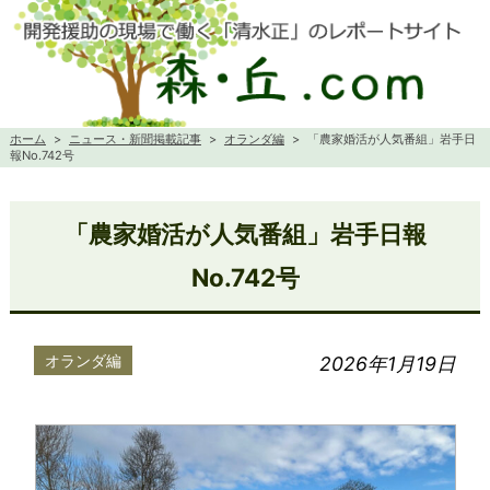
ホーム
>
ニュース・新聞掲載記事
>
オランダ編
>
「農家婚活が人気番組」岩手日
報No.742号
「農家婚活が人気番組」岩手日報
No.742号
オランダ編
2026年1月19日